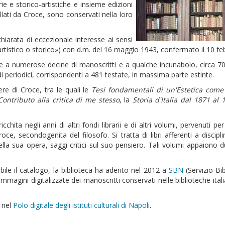
arie e storico-artistiche e insieme edizioni
llati da Croce, sono conservati nella loro
ichiarata di eccezionale interesse ai sensi
artistico o storico») con d.m. del 16 maggio 1943, confermato il 10 fe
tre a numerose decine di manoscritti e a qualche incunabolo, circa 700 
i periodici, corrispondenti a 481 testate, in massima parte estinte.
re di Croce, tra le quali le
Tesi fondamentali di un'Estetica come 
Contributo
alla critica di me stesso
, la
Storia d'Italia dal 1871 al
cchita negli anni di altri fondi librarii e di altri volumi, pervenuti
, secondogenita del filosofo. Si tratta di libri afferenti a disciplin
ella sua opera, saggi critici sul suo pensiero. Tali volumi appaiono du
uibile il catalogo, la biblioteca ha aderito nel 2012 a
SBN
(Servizio Bi
immagini digitalizzate dei manoscritti conservati nelle biblioteche ital
o nel
Polo digitale degli istituti culturali di Napoli
.