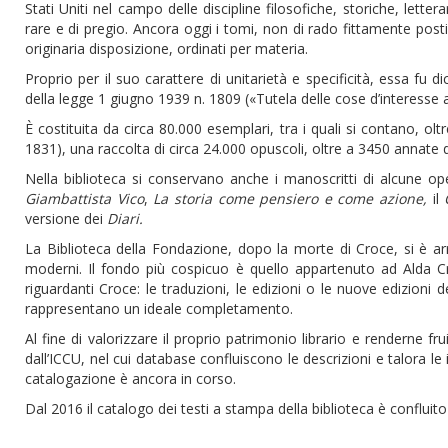
Stati Uniti nel campo delle discipline filosofiche, storiche, letter
rare e di pregio. Ancora oggi i tomi, non di rado fittamente posti
originaria disposizione, ordinati per materia.
Proprio per il suo carattere di unitarietà e specificità, essa fu d
della legge 1 giugno 1939 n. 1809 («Tutela delle cose d’interesse 
È costituita da circa 80.000 esemplari, tra i quali si contano, ol
1831), una raccolta di circa 24.000 opuscoli, oltre a 3450 annate d
Nella biblioteca si conservano anche i manoscritti di alcune ope
Giambattista Vico
,
La storia come pensiero e come azione,
il
versione dei
Diari.
La Biblioteca della Fondazione, dopo la morte di Croce, si è arri
moderni. Il fondo più cospicuo è quello appartenuto ad Alda Croce
riguardanti Croce: le traduzioni, le edizioni o le nuove edizioni d
rappresentano un ideale completamento.
Al fine di valorizzare il proprio patrimonio librario e renderne fr
dall’ICCU, nel cui database confluiscono le descrizioni e talora le 
catalogazione è ancora in corso.
Dal 2016 il catalogo dei testi a stampa della biblioteca è confluit