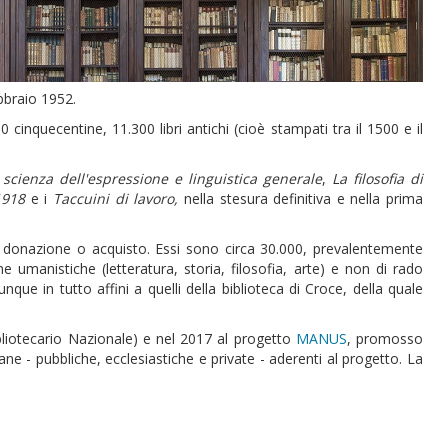
bbraio 1952.
cinquecentine, 11.300 libri antichi (cioè stampati tra il 1500 e il
scienza dell'espressione e linguistica generale
,
La filosofia di
 1918
e i
Taccuini di lavoro,
nella stesura definitiva e nella prima
 per donazione o acquisto. Essi sono circa 30.000, prevalentemente
e umanistiche (letteratura, storia, filosofia, arte) e non di rado
nque in tutto affini a quelli della biblioteca di Croce, della quale
bliotecario Nazionale) e nel 2017 al progetto
MANUS
, promosso
iane - pubbliche, ecclesiastiche e private - aderenti al progetto. La