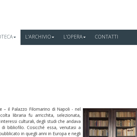
OTECA
L'ARCHIVIO
L'OPERA
CONTATTI
e – il Palazzo Filomarino di Napoli - nel
lta libraria fu arricchita, selezionata,
interessi culturali, degli studi che andava
i bibliofilo. Cosicché essa, venutasi a
 pubblicato in quegli anni in Europa e negli