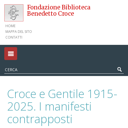
Fondazione Biblioteca
Benedetto Croce
HOME
MAPPA DEL SITO
CONTATTI
Croce e Gentile 1915-
2025. I manifesti
contrapposti