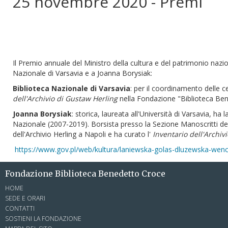
25 novembre 2020 - Premi
Il Premio annuale del Ministro della cultura e del patrimonio nazio
Nazionale di Varsavia e a Joanna Borysiak:
Biblioteca Nazionale di Varsavia
: per il coordinamento delle ce
dell'Archivio di Gustaw Herling
nella Fondazione "Biblioteca Bened
Joanna Borysiak
: storica, laureata all'Università di Varsavia, ha
Nazionale (2007-2019). Borsista presso la Sezione Manoscritti dell
dell'Archivio Herling a Napoli e ha curato l'
Inventario dell'Archiv
https://www.gov.pl/web/kultura/laniewska-golas-dluzewska-wenc
Fondazione Biblioteca Benedetto Croce
HOME
SEDE E ORARI
CONTATTI
SOSTIENI LA FONDAZIONE